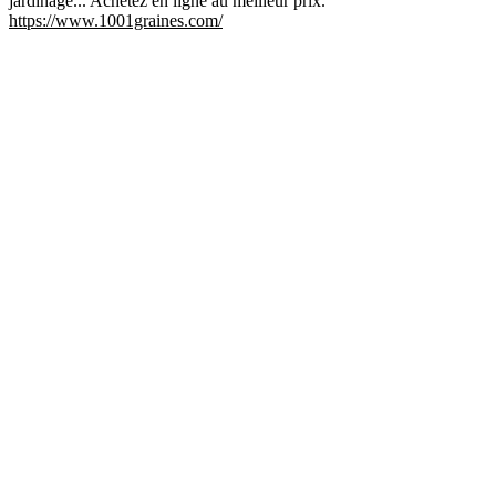
jardinage... Achetez en ligne au meilleur prix.
https://www.1001graines.com/